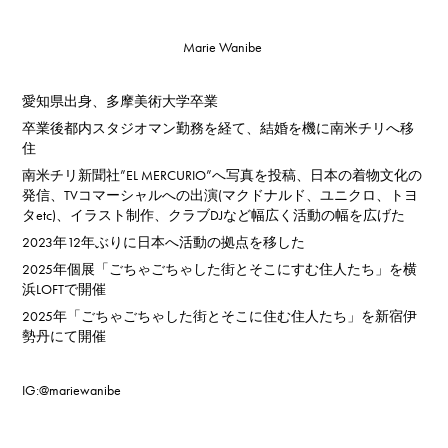
Marie Wanibe
愛知県出身、
多摩美術大学卒業
卒業後都内スタジオマン勤務を経て、結婚を機に南米チリへ移
住
南米チリ新聞社”EL MERCURIO”へ写真を投稿、日本の着物文化の
発信、TVコマーシャルへの出演(マクドナルド、ユニクロ、トヨ
タetc)、イラスト制作、クラブDJなど幅広く活動の幅を広げた
2023年12年ぶりに日本へ活動の拠点を移した
2025年個展「ごちゃごちゃした街とそこにすむ住人たち」を横
浜LOFTで開催
2025年「ごちゃごちゃした街とそこに住む住人たち」を新宿伊
勢丹にて開催
IG:@mariewanibe