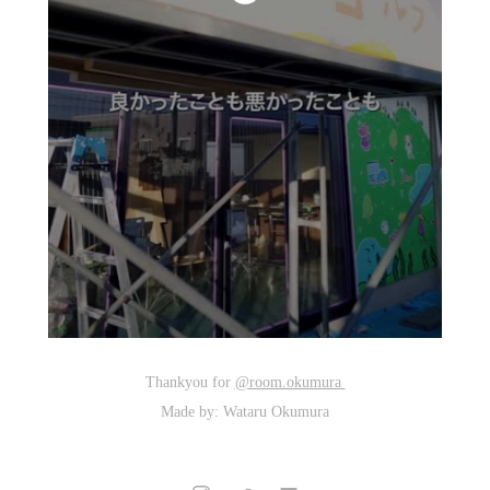
Thankyou for
@room.okumura
Made by: Wataru Okumura